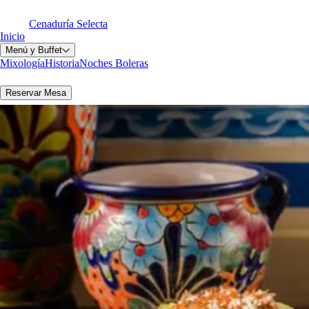
Cenaduría Selecta
Inicio
Menú y Buffet
Mixología
Historia
Noches Boleras
Reservar Mesa