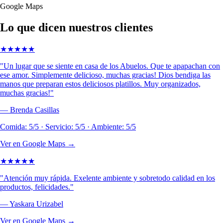
Google Maps
Lo que dicen nuestros clientes
★
★
★
★
★
"
Un lugar que se siente en casa de los Abuelos. Que te apapachan con
ese amor. Simplemente delicioso, muchas gracias! Dios bendiga las
manos que preparan estos deliciosos platillos. Muy organizados,
muchas gracias!
"
—
Brenda Casillas
Comida: 5/5 · Servicio: 5/5 · Ambiente: 5/5
Ver en Google Maps →
★
★
★
★
★
"
Atención muy rápida. Exelente ambiente y sobretodo calidad en los
productos, felicidades.
"
—
Yaskara Urizabel
Ver en Google Maps →