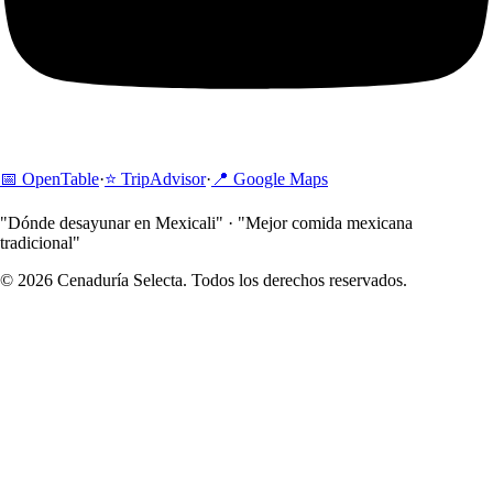
📅
OpenTable
·
⭐
TripAdvisor
·
📍
Google Maps
"Dónde desayunar en Mexicali" · "Mejor comida mexicana
tradicional"
© 2026 Cenaduría Selecta. Todos los derechos reservados.