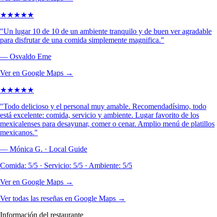
★
★
★
★
★
"
Un lugar 10 de 10 de un ambiente tranquilo y de buen ver agradable
para disfrutar de una comida simplemente magnifica.
"
—
Osvaldo Eme
Ver en Google Maps →
★
★
★
★
★
"
Todo delicioso y el personal muy amable. Recomendadísimo, todo
está excelente: comida, servicio y ambiente. Lugar favorito de los
mexicalenses para desayunar, comer o cenar. Amplio menú de platillos
mexicanos.
"
—
Mónica G. · Local Guide
Comida: 5/5 · Servicio: 5/5 · Ambiente: 5/5
Ver en Google Maps →
Ver todas las reseñas en Google Maps →
Información del restaurante