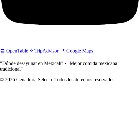
📅
OpenTable
·
⭐
TripAdvisor
·
📍
Google Maps
"Dónde desayunar en Mexicali" · "Mejor comida mexicana
tradicional"
© 2026 Cenaduría Selecta. Todos los derechos reservados.