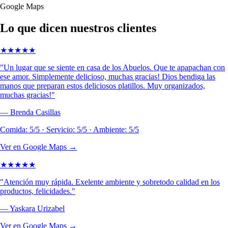
Google Maps
Lo que dicen nuestros clientes
★
★
★
★
★
"
Un lugar que se siente en casa de los Abuelos. Que te apapachan con
ese amor. Simplemente delicioso, muchas gracias! Dios bendiga las
manos que preparan estos deliciosos platillos. Muy organizados,
muchas gracias!
"
—
Brenda Casillas
Comida: 5/5 · Servicio: 5/5 · Ambiente: 5/5
Ver en Google Maps →
★
★
★
★
★
"
Atención muy rápida. Exelente ambiente y sobretodo calidad en los
productos, felicidades.
"
—
Yaskara Urizabel
Ver en Google Maps →