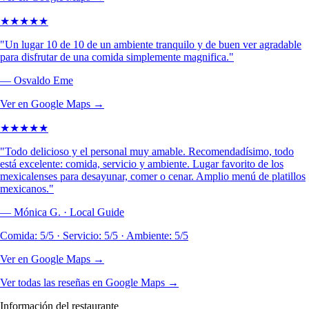
★
★
★
★
★
"
Un lugar 10 de 10 de un ambiente tranquilo y de buen ver agradable
para disfrutar de una comida simplemente magnifica.
"
—
Osvaldo Eme
Ver en Google Maps →
★
★
★
★
★
"
Todo delicioso y el personal muy amable. Recomendadísimo, todo
está excelente: comida, servicio y ambiente. Lugar favorito de los
mexicalenses para desayunar, comer o cenar. Amplio menú de platillos
mexicanos.
"
—
Mónica G. · Local Guide
Comida: 5/5 · Servicio: 5/5 · Ambiente: 5/5
Ver en Google Maps →
Ver todas las reseñas en Google Maps →
Información del restaurante