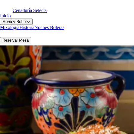
Cenaduría Selecta
Inicio
Menú y Buffet
Mixología
Historia
Noches Boleras
Reservar Mesa