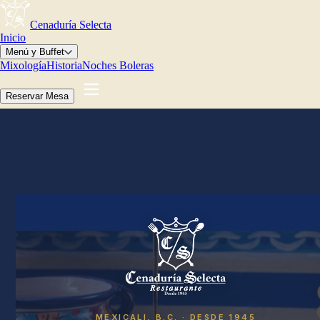
Cenaduría Selecta
Inicio
Menú y Buffet
Mixología
Historia
Noches Boleras
Reservar Mesa
MEXICALI, B.C. · DESDE 1945