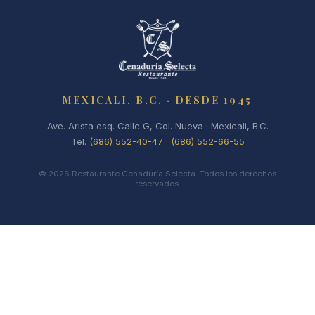
MEXICALI, B.C. · DESDE 1945
Ave. Arista esq. Calle G, Col. Nueva · Mexicali, B.C.
Tel.
(686) 552-40-47
·
(686) 552-66-55
©
2026
Restaurante Cenaduría Selecta. Todos los derechos
reservados.