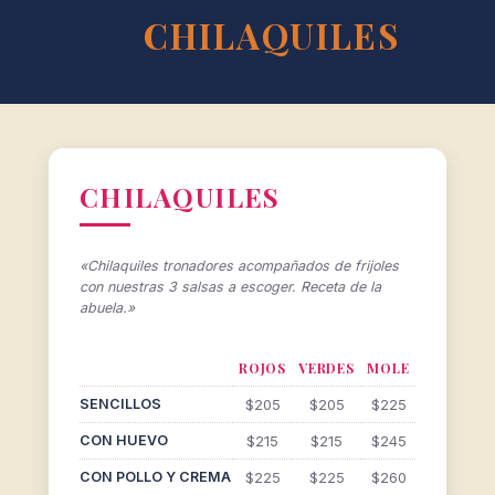
CHILAQUILES
CHILAQUILES
«
Chilaquiles tronadores acompañados de frijoles
con nuestras 3 salsas a escoger. Receta de la
abuela.
»
ROJOS
VERDES
MOLE
SENCILLOS
$205
$205
$225
CON HUEVO
$215
$215
$245
CON POLLO Y CREMA
$225
$225
$260